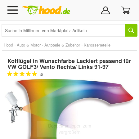
Hood
›
Auto & Motor
›
Autoteile & Zubehör
›
Karosserieteile
Kotflügel in Wunschfarbe Lackiert passend für
VW GOLF3/ Vento Rechts/ Links 91-97
5
Doppelt antippen zum
vergrößern