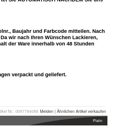
tikel Nr.:
0097784088
Melden
|
Ähnlichen
Artikel verkaufen
Platin