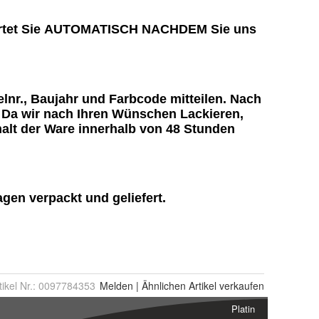
tikel Nr.:
0097784353
Melden
|
Ähnlichen
Artikel verkaufen
Platin