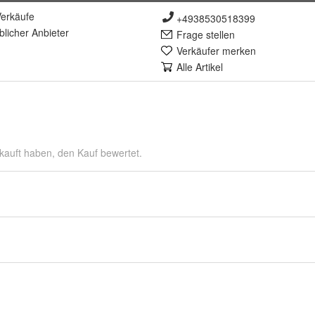
erkäufe
+4938530518399
lich
er Anbieter
Frage stellen
Verkäufer merken
Alle Artikel
kauft haben, den Kauf bewertet.