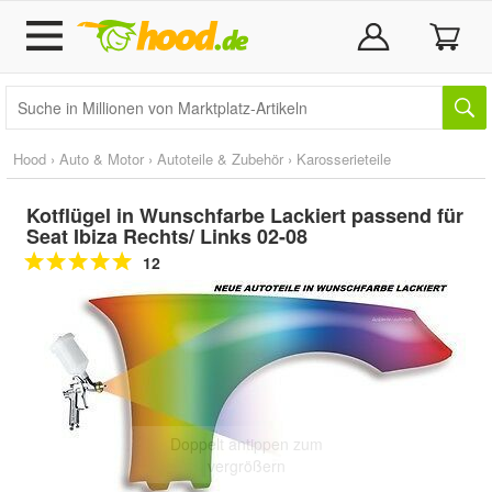
Hood
›
Auto & Motor
›
Autoteile & Zubehör
›
Karosserieteile
Kotflügel in Wunschfarbe Lackiert passend für
Seat Ibiza Rechts/ Links 02-08
12
Doppelt antippen zum
vergrößern