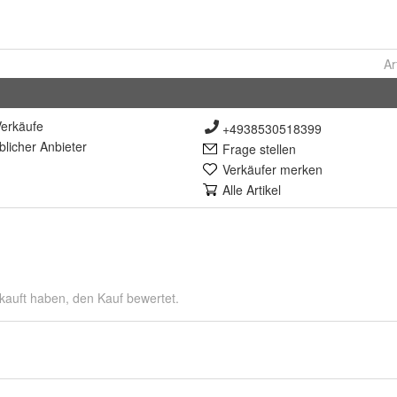
Ar
erkäufe
+4938530518399
lich
er Anbieter
Frage stellen
Verkäufer merken
Alle Artikel
kauft haben, den Kauf bewertet.