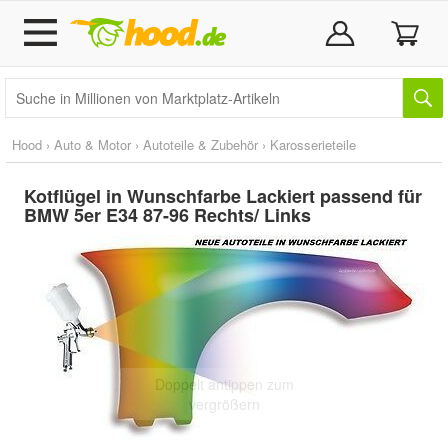
Hood
›
Auto & Motor
›
Autoteile & Zubehör
›
Karosserieteile
Kotflügel in Wunschfarbe Lackiert passend für
BMW 5er E34 87-96 Rechts/ Links
Doppelt antippen zum
vergrößern