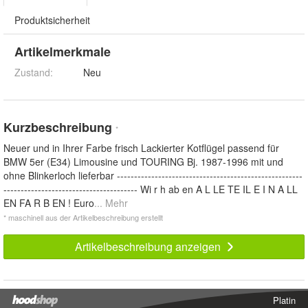
Produktsicherheit
Artikelmerkmale
Zustand:
Neu
Kurzbeschreibung
*
Neuer und in Ihrer Farbe frisch Lackierter Kotflügel passend für
BMW 5er (E34) Limousine und TOURING Bj. 1987-1996 mit und
ohne Blinkerloch lieferbar ------------------------------------------------------
--------------------------------------- Wi r h ab en A L LE TE IL E I N A LL
EN FA R B EN ! Euro
... Mehr
* maschinell aus der Artikelbeschreibung erstellt
Artikelbeschreibung anzeigen
Platin