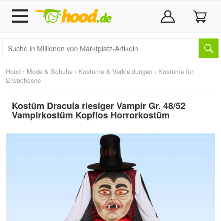
Hood
›
Mode & Schuhe
›
Kostüme & Verkleidungen
›
Kostüme für
Erwachsene
Kostüm Dracula riesiger Vampir Gr. 48/52
Vampirkostüm Kopflos Horrorkostüm