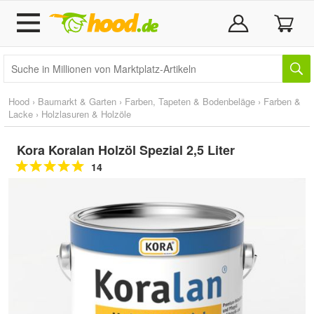
Hood
›
Baumarkt & Garten
›
Farben, Tapeten & Bodenbeläge
›
Farben &
Lacke
›
Holzlasuren & Holzöle
Kora Koralan Holzöl Spezial 2,5 Liter
14