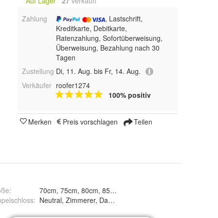
Auf Lager
27
 verkauft
Zahlung
, Lastschrift,
Kreditkarte, Debitkarte,
Ratenzahlung, Sofortüberweisung,
Überweisung, Bezahlung nach 30
Tagen
Zustellung
Di, 11. Aug. bis Fr, 14. Aug.
Verkäufer
roofer1274
100% positiv
Merken
Preis vorschlagen
Teilen
öße
:
pelschloss
:
Neutral, Zimmerer, Dachdecker, Maurer, Klempner/Installat