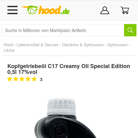
Hood
›
Lebensmittel & Genuss
›
Getränke & Spirituosen
›
Spirituosen
›
Liköre
Kopfgetriebeöl C17 Creamy Oil Special Edition
0,5l 17%vol
3