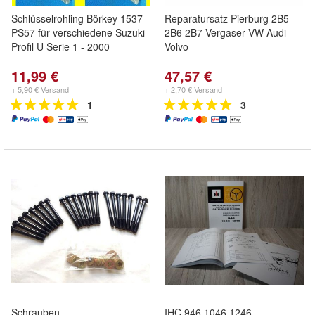
Schlüsselrohling Börkey 1537
Reparatursatz Pierburg 2B5
PS57 für verschiedene Suzuki
2B6 2B7 Vergaser VW Audi
Profil U Serie 1 - 2000
Volvo
11,99 €
47,57 €
+ 5,90 € Versand
+ 2,70 € Versand
1
3
Schrauben
IHC 946 1046 1246