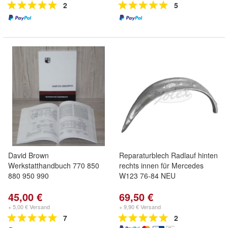
2
5
David Brown
Reparaturblech Radlauf hinten
Werkstatthandbuch 770 850
rechts innen für Mercedes
880 950 990
W123 76-84 NEU
45,00 €
69,50 €
+ 5,00 € Versand
+ 9,90 € Versand
7
2