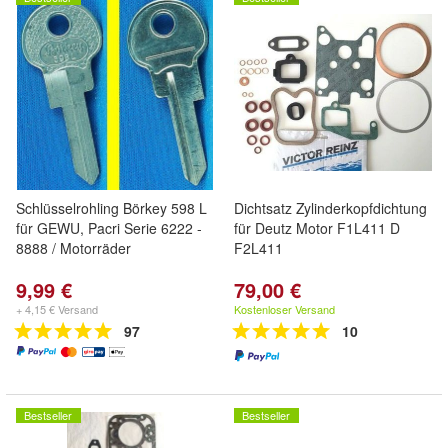
Schlüsselrohling Börkey 598 L
Dichtsatz Zylinderkopfdichtung
für GEWU, Pacri Serie 6222 -
für Deutz Motor F1L411 D
8888 / Motorräder
F2L411
9,99 €
79,00 €
+ 4,15 € Versand
Kostenloser Versand
97
10
Bestseller
Bestseller