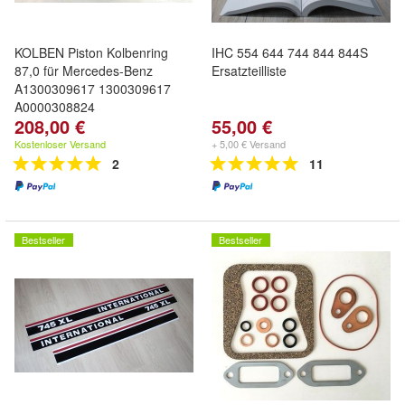
KOLBEN Piston Kolbenring
IHC 554 644 744 844 844S
87,0 für Mercedes-Benz
Ersatzteilliste
A1300309617 1300309617
A0000308824
208,00 €
55,00 €
Kostenloser Versand
+ 5,00 € Versand
2
11
Bestseller
Bestseller