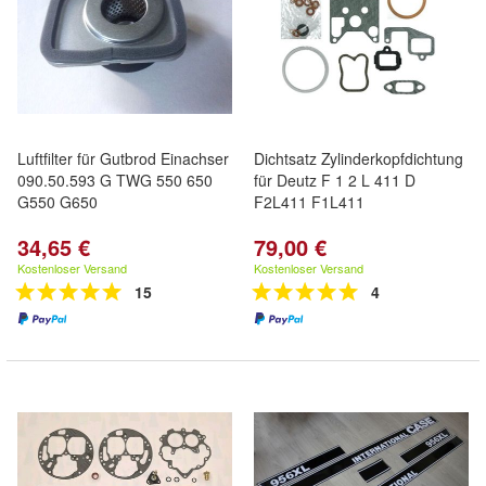
Luftfilter für Gutbrod Einachser
Dichtsatz Zylinderkopfdichtung
090.50.593 G TWG 550 650
für Deutz F 1 2 L 411 D
G550 G650
F2L411 F1L411
34,65 €
79,00 €
Kostenloser Versand
Kostenloser Versand
15
4