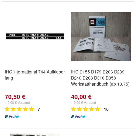
IHC international 744 Aufkleber
IHC D155 D179 D206 D239
lang
D246 D268 D310 D358
Werkstatthandbuch (ab 10.75)
70,50 €
40,00 €
+ 5,00 € Versand
+ 5,00 € Versand
7
10