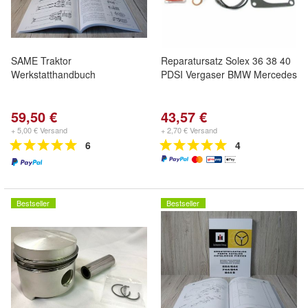
SAME Traktor
Reparatursatz Solex 36 38 40
Werkstatthandbuch
PDSI Vergaser BMW Mercedes
59,50 €
43,57 €
+ 5,00 € Versand
+ 2,70 € Versand
6
4
Bestseller
Bestseller