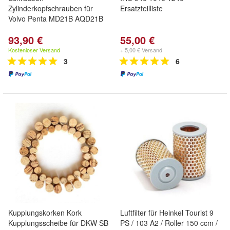
Zylinderkopfschrauben für
Ersatzteilliste
Volvo Penta MD21B AQD21B
93,90 €
55,00 €
Kostenloser Versand
+ 5,00 € Versand
3
6
Kupplungskorken Kork
Luftfilter für Heinkel Tourist 9
Kupplungsscheibe für DKW SB
PS / 103 A2 / Roller 150 ccm /