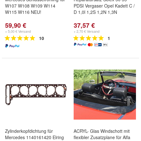
W107 W108 W109 W114
PDSI Vergaser Opel Kadett C /
W115 W116 NEU!
D 1,0l 1,2S 1,2N 1,3N
59,90 €
37,57 €
+ 5,00 € Versand
+ 2,70 € Versand
10
1
Zylinderkopfdichtung für
ACRYL- Glas Windschott mit
Mercedes 1140161420 Elring
flexibler Zusatzplane für Alfa