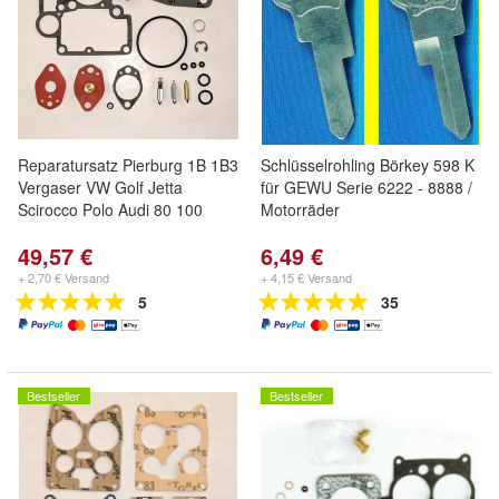
Reparatursatz Pierburg 1B 1B3
Schlüsselrohling Börkey 598 K
Vergaser VW Golf Jetta
für GEWU Serie 6222 - 8888 /
Scirocco Polo Audi 80 100
Motorräder
49,57 €
6,49 €
+ 2,70 € Versand
+ 4,15 € Versand
5
35
Bestseller
Bestseller