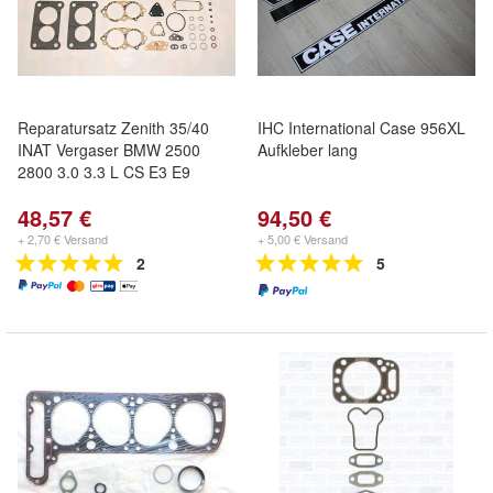
Reparatursatz Zenith 35/40
IHC International Case 956XL
INAT Vergaser BMW 2500
Aufkleber lang
2800 3.0 3.3 L CS E3 E9
48,57 €
94,50 €
+ 2,70 € Versand
+ 5,00 € Versand
2
5