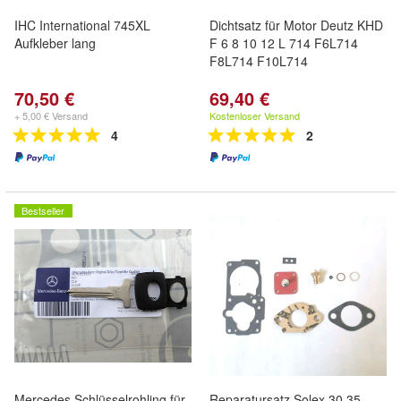
IHC International 745XL
Dichtsatz für Motor Deutz KHD
Aufkleber lang
F 6 8 10 12 L 714 F6L714
F8L714 F10L714
70,50 €
69,40 €
+ 5,00 € Versand
Kostenloser Versand
4
2
Bestseller
Mercedes Schlüsselrohling für
Reparatursatz Solex 30 35