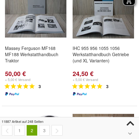
Massey Ferguson MF168
IHC 955 956 1055 1056
MF188 Werkstatthandbuch
Werkstatthandbuch Getriebe
Traktor
(und XL Varianten)
50,00 €
24,50 €
+ 5,00 € Versand
+ 5,00 € Versand
3
3
11887 Artikel auf 248 Seiten
1
2
3