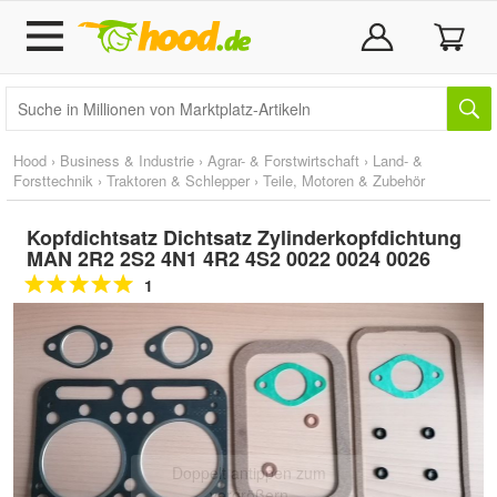
Hood
›
Business & Industrie
›
Agrar- & Forstwirtschaft
›
Land- &
Forsttechnik
›
Traktoren & Schlepper
›
Teile, Motoren & Zubehör
Kopfdichtsatz Dichtsatz Zylinderkopfdichtung
MAN 2R2 2S2 4N1 4R2 4S2 0022 0024 0026
1
Doppelt antippen zum
vergrößern