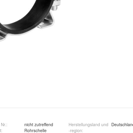
 Nr.:
nicht zutreffend
Herstellungsland und
Deutschlan
t
:
Rohrschelle
-region
: