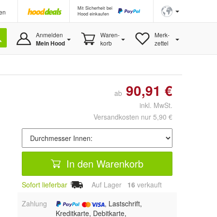
Mit Sicherheit bei
en
Hood einkaufen
Anmelden
Waren-
Merk-
Mein Hood
korb
zettel
90,91 €
ab
inkl. MwSt.
Versandkosten nur 5,90 €
In den Warenkorb
Sofort lieferbar
Auf Lager
16
 verkauft
Zahlung
, Lastschrift,
Kreditkarte, Debitkarte,