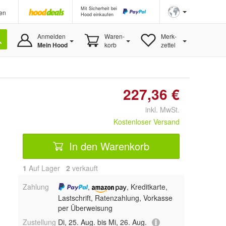
Mit Sicherheit bei
en
Hood einkaufen
Anmelden
Waren-
Merk-
Mein Hood
korb
zettel
227,36 €
inkl. MwSt.
Kostenloser Versand
In den Warenkorb
1
Auf Lager
2
 verkauft
Zahlung
,
, Kreditkarte,
Lastschrift, Ratenzahlung, Vorkasse
per Überweisung
Zustellung
Di, 25. Aug. bis Mi, 26. Aug.