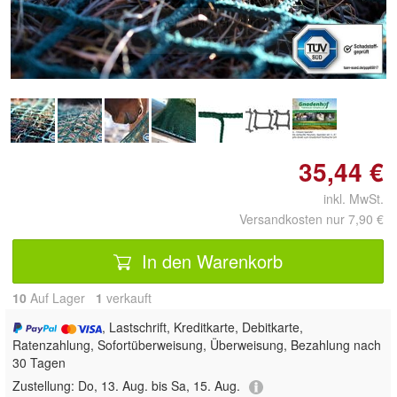
Doppelt antippen zum
vergrößern
35,44 €
inkl. MwSt.
Versandkosten nur 7,90 €
In den Warenkorb
10
Auf Lager
1
 verkauft
, Lastschrift, Kreditkarte, Debitkarte,
Ratenzahlung, Sofortüberweisung, Überweisung, Bezahlung nach
30 Tagen
Zustellung:
Do, 13. Aug. bis Sa, 15. Aug.