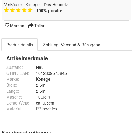
Verkäufer:
Konege - Das Heunetz
100% positiv
Merken
Teilen
Produktdetails
Zahlung, Versand & Rückgabe
Artikelmerkmale
Zustand:
Neu
GTIN / EAN:
1012309575645
Marke:
Konege
Breite:
:
2,5m
Länge:
:
2,5m
Masche:
:
10,0cm
Lichte Weite:
:
ca. 9,5cm
Material:
:
PP hochfest
Kurzbeschreibung
*