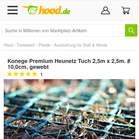
Hood
›
Tierbedarf
›
Pferde
›
Ausstattung für Stall & Weide
Konege Premium Heunetz Tuch 2,5m x 2,5m. #
10,0cm, gewebt
1