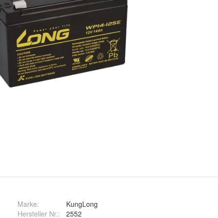
Marke:
KungLong
Hersteller Nr.:
2552