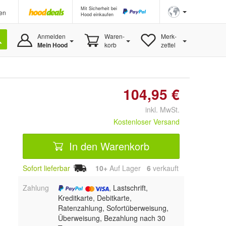
Mit Sicherheit bei
en
Hood einkaufen
Anmelden
Waren-
Merk-
Mein Hood
korb
zettel
104,95 €
inkl. MwSt.
Kostenloser Versand
In den Warenkorb
Sofort lieferbar
10+
Auf Lager
6
 verkauft
Zahlung
, Lastschrift,
Kreditkarte, Debitkarte,
Ratenzahlung, Sofortüberweisung,
Überweisung, Bezahlung nach 30