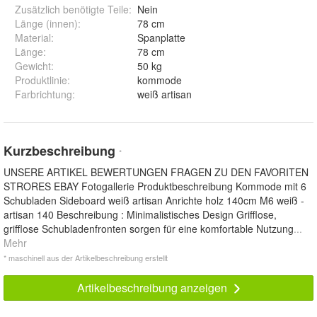
Zusätzlich benötigte Teile
:
Nein
Länge (innen)
:
78 cm
Material
:
Spanplatte
Länge
:
78 cm
Gewicht
:
50 kg
Produktlinie
:
kommode
Farbrichtung
:
weiß artisan
Kurzbeschreibung
*
UNSERE ARTIKEL BEWERTUNGEN FRAGEN ZU DEN FAVORITEN
STRORES EBAY Fotogallerie Produktbeschreibung Kommode mit 6
Schubladen Sideboard weiß artisan Anrichte holz 140cm M6 weiß -
artisan 140 Beschreibung : Minimalistisches Design Grifflose,
grifflose Schubladenfronten sorgen für eine komfortable Nutzung
...
Mehr
* maschinell aus der Artikelbeschreibung erstellt
Artikelbeschreibung anzeigen