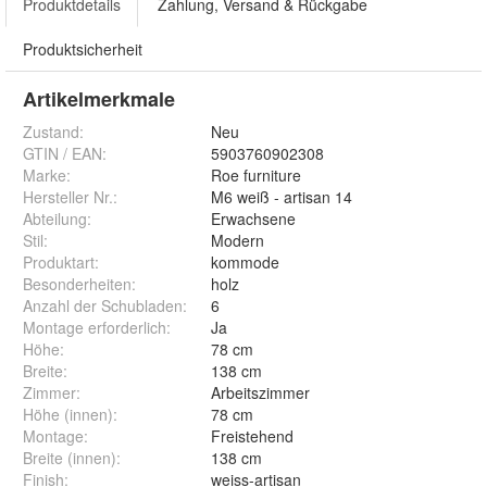
Produktdetails
Zahlung, Versand & Rückgabe
Produktsicherheit
Artikelmerkmale
Zustand:
Neu
GTIN / EAN:
5903760902308
Marke:
Roe furniture
Hersteller Nr.:
M6 weiß - artisan 14
Abteilung
:
Erwachsene
Stil
:
Modern
Produktart
:
kommode
Besonderheiten
:
holz
Anzahl der Schubladen
:
6
Montage erforderlich
:
Ja
Höhe
:
78 cm
Breite
:
138 cm
Zimmer
:
Arbeitszimmer
Höhe (innen)
:
78 cm
Montage
:
Freistehend
Breite (innen)
:
138 cm
Finish
:
weiss-artisan