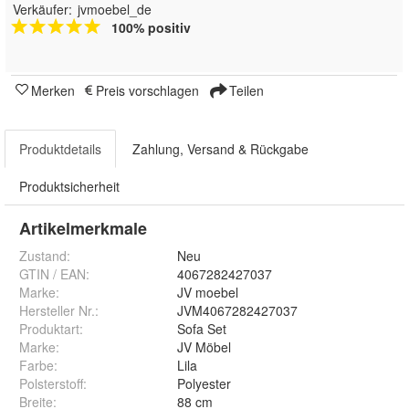
Verkäufer:
jvmoebel_de
100% positiv
Merken
Preis vorschlagen
Teilen
Produktdetails
Zahlung, Versand & Rückgabe
Produktsicherheit
Artikelmerkmale
Zustand:
Neu
GTIN / EAN:
4067282427037
Marke:
JV moebel
Hersteller Nr.:
JVM4067282427037
Produktart
:
Sofa Set
Marke
:
JV Möbel
Farbe
:
Lila
Polsterstoff
:
Polyester
Breite
:
88 cm