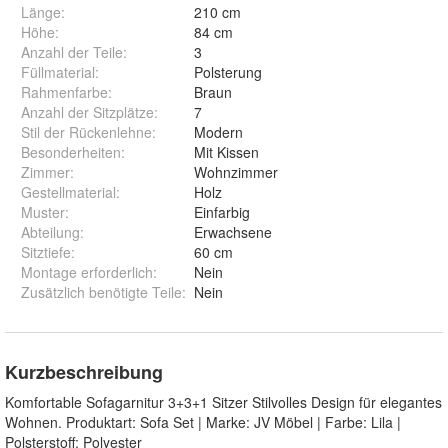
Länge
:
210 cm
Höhe
:
84 cm
Anzahl der Teile
:
3
Füllmaterial
:
Polsterung
Rahmenfarbe
:
Braun
Anzahl der Sitzplätze
:
7
Stil der Rückenlehne
:
Modern
Besonderheiten
:
Mit Kissen
Zimmer
:
Wohnzimmer
Gestellmaterial
:
Holz
Muster
:
Einfarbig
Abteilung
:
Erwachsene
Sitztiefe
:
60 cm
Montage erforderlich
:
Nein
Zusätzlich benötigte Teile
:
Nein
Kurzbeschreibung
Komfortable Sofagarnitur 3+3+1 Sitzer Stilvolles Design für elegantes
Wohnen. Produktart: Sofa Set | Marke: JV Möbel | Farbe: Lila |
Polsterstoff: Polyester