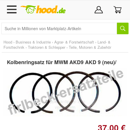
Hood
›
Business & Industrie
›
Agrar- & Forstwirtschaft
›
Land- &
Forsttechnik
›
Traktoren & Schlepper
›
Teile, Motoren & Zubehör
Kolbenringsatz für MWM AKD9 AKD 9 (neu)/
Doppelt antippen zum
vergrößern
37,00 €