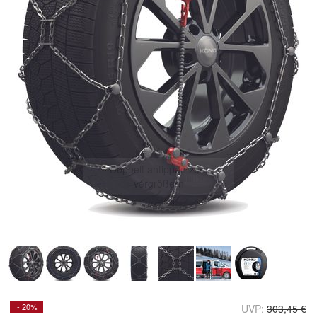
Doppelt antippen zum
vergrößern
- 20%
UVP:
303,45 €