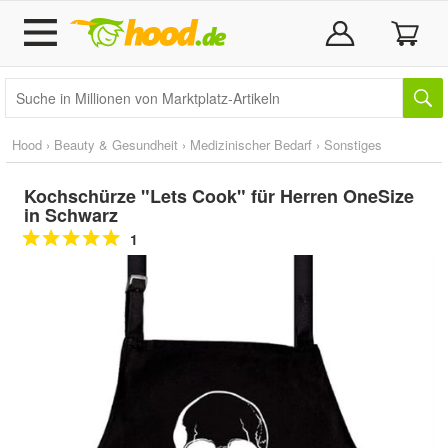
Hood
›
Beauty & Gesundheit
›
Medizinischer Bedarf
›
Sonstiges
Kochschürze "Lets Cook" für Herren OneSize
in Schwarz
1