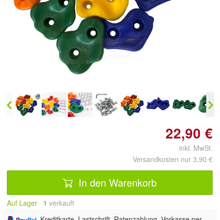
Doppelt antippen zum
vergrößern
22,90 €
inkl. MwSt.
Versandkosten nur 3,90 €
In den Warenkorb
Auf Lager
1
 verkauft
, Kreditkarte, Lastschrift, Ratenzahlung, Vorkasse per