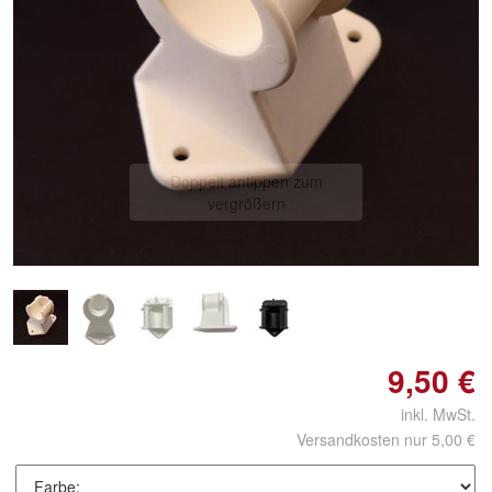
Doppelt antippen zum
vergrößern
9,50 €
inkl. MwSt.
Versandkosten nur 5,00 €