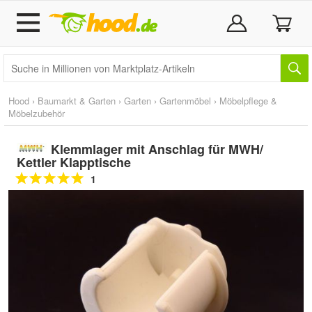
Hood
›
Baumarkt & Garten
›
Garten
›
Gartenmöbel
›
Möbelpflege &
Möbelzubehör
Klemmlager mit Anschlag für MWH/
Kettler Klapptische
1