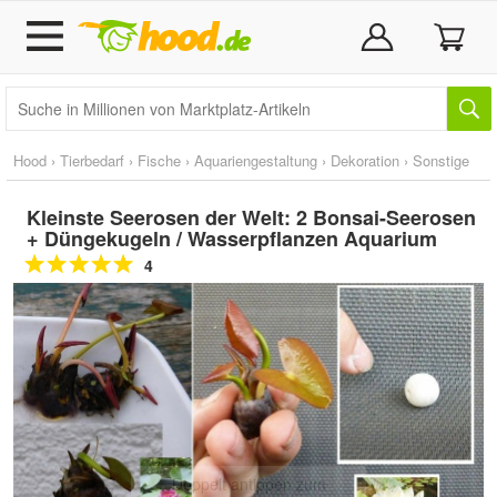
Hood
›
Tierbedarf
›
Fische
›
Aquariengestaltung
›
Dekoration
›
Sonstige
Kleinste Seerosen der Welt: 2 Bonsai-Seerosen
+ Düngekugeln / Wasserpflanzen Aquarium
4
Doppelt antippen zum