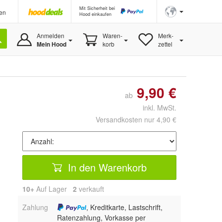
Mit Sicherheit bei
en
Hood einkaufen
Anmelden
Waren-
Merk-
Mein Hood
korb
zettel
9,90 €
ab
inkl. MwSt.
Versandkosten nur 4,90 €
In den Warenkorb
10+
Auf Lager
2
 verkauft
Zahlung
, Kreditkarte, Lastschrift,
Ratenzahlung, Vorkasse per