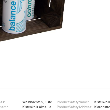
ass
:
Weihnachten, Ostern, Geburtstag
ProductSafetyName
:
Kistenkol
ername
:
Kistenkolli Altes Land GmbH
ProductSafetyAddress
:
Klarenstr