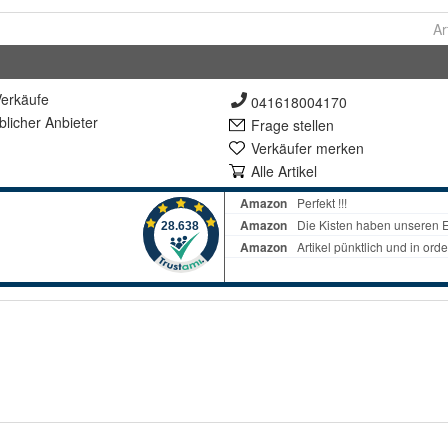
Ar
erkäufe
041618004170
lich
er Anbieter
Frage stellen
Verkäufer merken
Alle Artikel