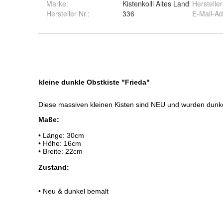
Marke:
Kistenkolli Altes Land
Herstelle
Hersteller Nr.:
336
E-Mail-A