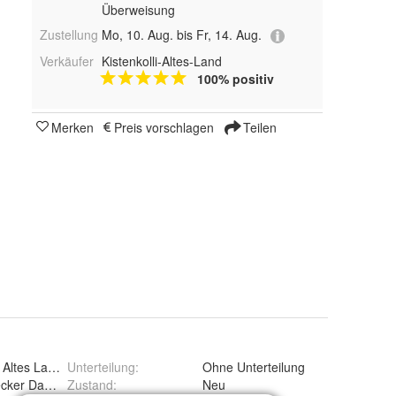
Überweisung
Zustellung
Mo, 10. Aug. bis Fr, 14. Aug.
Verkäufer
Kistenkolli-Altes-Land
100% positiv
Merken
Preis vorschlagen
Teilen
li Altes Land GmbH
Unterteilung
:
Ohne Unterteilung
ecker Damm 20, 21684 Stade, Deutschland
Zustand
:
Neu