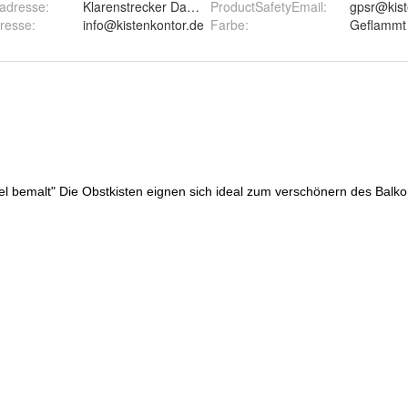
radresse
:
Klarenstrecker Damm 20, 21684 Stade
ProductSafetyEmail
:
gpsr@kist
dresse
:
info@kistenkontor.de
Farbe
:
Geflammt