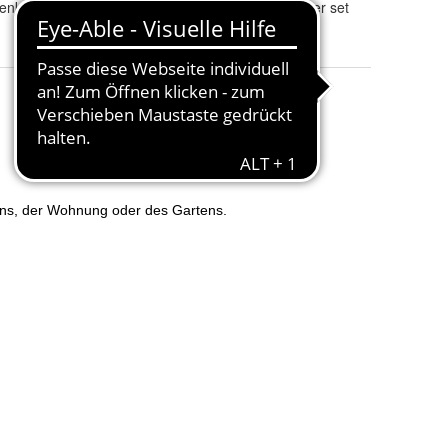
enkontor.de
Anzahl
:
1er set und 3er set