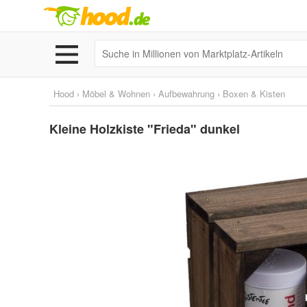
Hood
›
Möbel & Wohnen
›
Aufbewahrung
›
Boxen & Kisten
Kleine Holzkiste "Frieda" dunkel