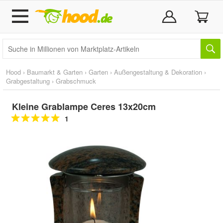
Hood
›
Baumarkt & Garten
›
Garten
›
Außengestaltung & Dekoration
›
Grabgestaltung
›
Grabschmuck
Kleine Grablampe Ceres 13x20cm
1