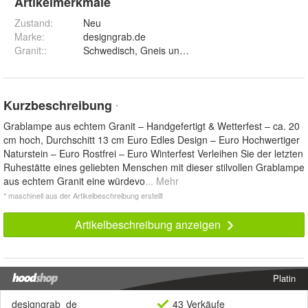
Artikelmerkmale
Zustand:
Neu
Marke:
designgrab.de
Granit:
:
Schwedisch, Gneis und Orion
Kurzbeschreibung
*
Grablampe aus echtem Granit – Handgefertigt & Wetterfest – ca. 20
cm hoch, Durchschitt 13 cm Euro Edles Design – Euro Hochwertiger
Naturstein – Euro Rostfrei – Euro Winterfest Verleihen Sie der letzten
Ruhestätte eines geliebten Menschen mit dieser stilvollen Grablampe
aus echtem Granit eine würdevo
... Mehr
* maschinell aus der Artikelbeschreibung erstellt
Artikelbeschreibung anzeigen
Platin
designgrab_de
43 Verkäufe