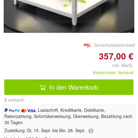
Doppelt antippen zum
vergrößern
Sicherheitsdatenblatt
357,00 €
inkl. MwSt.
Kostenloser Versand
In den Warenkorb
2
 verkauft
, Lastschrift, Kreditkarte, Debitkarte,
Ratenzahlung, Sofortüberweisung, Überweisung, Bezahlung nach
30 Tagen
Zustellung:
Di, 15. Sept. bis Mo, 28. Sept.