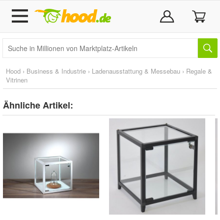
Hood
›
Business & Industrie
›
Ladenausstattung & Messebau
›
Regale &
Vitrinen
Ähnliche Artikel: