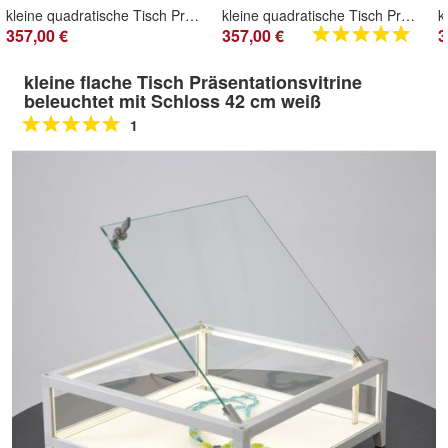
kleine quadratische Tisch Präsentationsvitrine beleuchtet & Schloss 32 cm weiß
kleine quadratische Tisch Präsentationsvitrine beleuchtet & Schloss 32cm schwarz
357,00 €
357,00 €
3
kleine flache Tisch Präsentationsvitrine
beleuchtet mit Schloss 42 cm weiß
1