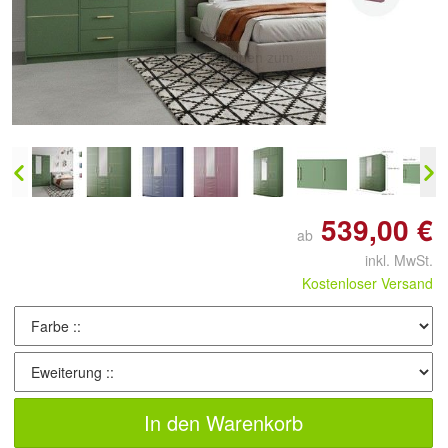
Doppelt antippen zum
vergrößern
539,00 €
ab
inkl. MwSt.
Kostenloser Versand
In den Warenkorb