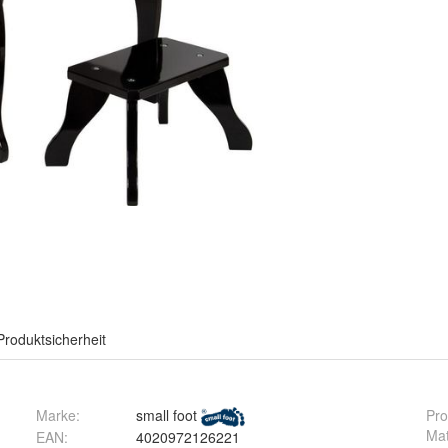
Produktsicherheit
Marke:
small foot
Pro
Mat
EAN
:
4020972126221