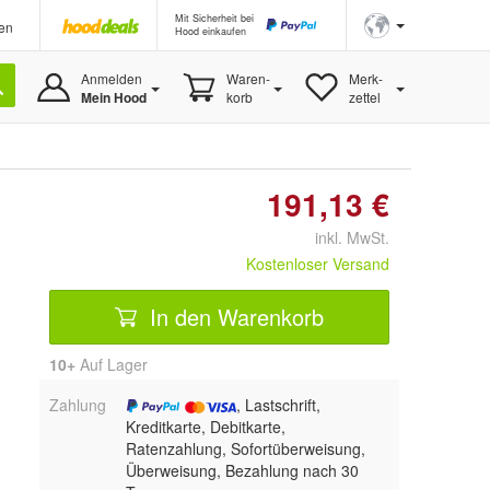
Mit Sicherheit bei
en
Hood einkaufen
Anmelden
Waren-
Merk-
Mein Hood
korb
zettel
191,13 €
inkl. MwSt.
Kostenloser Versand
In den Warenkorb
10+
Auf Lager
Zahlung
, Lastschrift,
Kreditkarte, Debitkarte,
Ratenzahlung, Sofortüberweisung,
Überweisung, Bezahlung nach 30