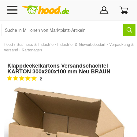
Hood
›
Business & Industrie
›
Industrie- & Gewerbebedarf
›
Verpackung &
Versand
›
Kartonagen
Klappdeckelkartons Versandschachtel
KARTON 300x200x100 mm Neu BRAUN
2