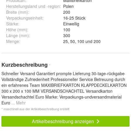
Produktart
:
Maxibriefkarton
Herstellungsland und -region
:
Polen
Breite (mm)
:
200
Verpackungseinheit
:
16-25 Stück
Stärke
:
Einwellig
Höhe (mm)
:
100
Länge (mm)
:
300
Menge
:
25, 50, 100 und 200
Kurzbeschreibung
*
Schneller Versand Garantiert prompte Lieferung 30-tage-rückgabe
Vollständige Zufriedenheit Professioneller Service Betreuung durch
ein erfahrenes Team MAXIBRIEFKARTON KLAPPDECKELKARTON
300 x 200 x 100 MM VERSANDSCHACHTEL Versandkarton
Versandschachtel Euro Marke: Verpackungs-undversandmaterial
Euro
... Mehr
* maschinell aus der Artikelbeschreibung erstellt
Artikelbeschreibung anzeigen