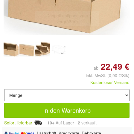
Doppelt antippen zum
vergrößern
22,49 €
ab
inkl. MwSt.
(0,90 €/Stk)
Kostenloser Versand
In den Warenkorb
Sofort lieferbar
10+
Auf Lager
2
 verkauft
, Lastschrift, Kreditkarte, Debitkarte,