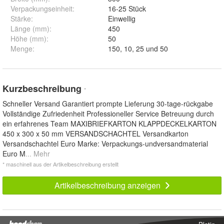
Verpackungseinheit
:
16-25 Stück
Stärke
:
Einwellig
Länge (mm)
:
450
Höhe (mm)
:
50
Menge
:
150, 10, 25 und 50
Kurzbeschreibung
*
Schneller Versand Garantiert prompte Lieferung 30-tage-rückgabe
Vollständige Zufriedenheit Professioneller Service Betreuung durch
ein erfahrenes Team MAXIBRIEFKARTON KLAPPDECKELKARTON
450 x 300 x 50 mm VERSANDSCHACHTEL Versandkarton
Versandschachtel Euro Marke: Verpackungs-undversandmaterial
Euro M
... Mehr
* maschinell aus der Artikelbeschreibung erstellt
Artikelbeschreibung anzeigen