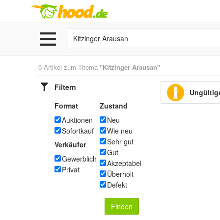
0 Artikel zum Thema
"Kitzinger Arausan"
Filtern
Ungültige
Format
Zustand
Auktionen
Neu
Sofortkauf
Wie neu
Sehr gut
Verkäufer
Gut
Gewerblich
Akzeptabel
Privat
Überholt
Defekt
Finden