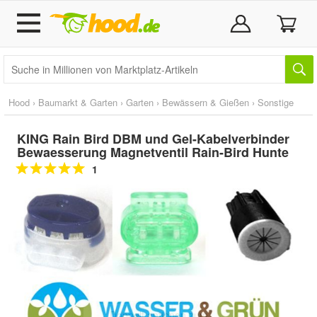
Hood
›
Baumarkt & Garten
›
Garten
›
Bewässern & Gießen
›
Sonstige
KING Rain Bird DBM und Gel-Kabelverbinder
Bewaesserung Magnetventil Rain-Bird Hunte
1
Doppelt antippen zum