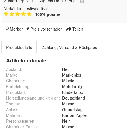
Zustellung:
Di, 11. Aug. bis Do, 13. Aug.
Verkäufer:
festivalartikel
100% positiv
Merken
Preis vorschlagen
Teilen
Produktdetails
Zahlung, Versand & Rückgabe
Artikelmerkmale
Zustand:
Neu
Marke:
Markenlos
Charakter
:
Minnie
Farbrichtung
:
Mehrfarbig
Produktart
:
Kindertatoo
Herstellungsland und -region
:
Deutschland
Thema
:
Minnie
Anlass
:
Geburtstag
Material
:
Karton Papier
Personalisieren
:
Nein
Charakter Familie
:
Minnie