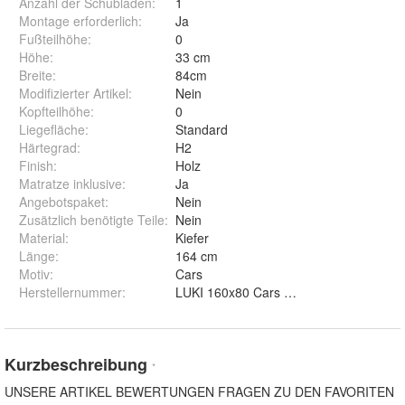
Anzahl der Schubladen
:
1
Montage erforderlich
:
Ja
Fußteilhöhe
:
0
Höhe
:
33 cm
Breite
:
84cm
Modifizierter Artikel
:
Nein
Kopfteilhöhe
:
0
Liegefläche
:
Standard
Härtegrad
:
H2
Finish
:
Holz
Matratze inklusive
:
Ja
Angebotspaket
:
Nein
Zusätzlich benötigte Teile
:
Nein
Material
:
Kiefer
Länge
:
164 cm
Motiv
:
Cars
Herstellernummer
:
Kurzbeschreibung
*
UNSERE ARTIKEL BEWERTUNGEN FRAGEN ZU DEN FAVORITEN