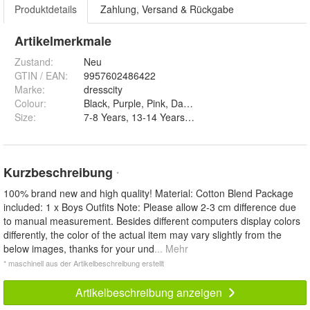
Produktdetails
Zahlung, Versand & Rückgabe
Artikelmerkmale
Zustand:
Neu
GTIN / EAN:
9957602486422
Marke:
dresscity
Colour
:
Black, Purple, Pink, Dark Blue und Blue
Size
:
7-8 Years, 13-14 Years, 11-12 Years und 9-10 Y
Kurzbeschreibung
*
100% brand new and high quality! Material: Cotton Blend Package
included: 1 x Boys Outfits Note: Please allow 2-3 cm difference due
to manual measurement. Besides different computers display colors
differently, the color of the actual item may vary slightly from the
below images, thanks for your und
... Mehr
* maschinell aus der Artikelbeschreibung erstellt
Artikelbeschreibung anzeigen