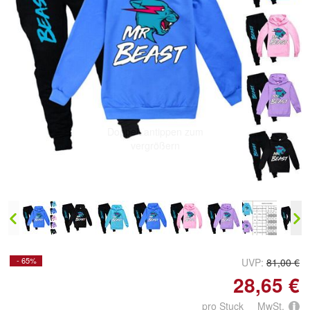
Doppelt antippen zum
vergrößern
- 65%
UVP:
81,00 €
28,65 €
pro Stuck MwSt.