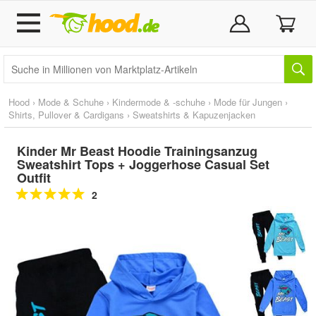
Hood
›
Mode & Schuhe
›
Kindermode & -schuhe
›
Mode für Jungen
›
Shirts, Pullover & Cardigans
›
Sweatshirts & Kapuzenjacken
Kinder Mr Beast Hoodie Trainingsanzug
Sweatshirt Tops + Joggerhose Casual Set
Outfit
2