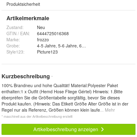
Produktsicherheit
Artikelmerkmale
Zustand:
Neu
GTIN / EAN:
6444725016368
Marke:
frozzo
Grobe
:
4-5 Jahre, 5-6 Jahre, 6-
Style123
:
Picture123
Kurzbeschreibung
*
100% Brandneu und hohe Qualität! Material:Polyester Paket
enthalten:1 x Outfit (Hemd Hose Fliege Gértel) Hinweis: 1.Bitte
éberpréfen Sie die Größentabelle sorgfältig, bevor Sie dieses
Produkt kaufen. (Hinweis: Das Etikett Größe Alter Größe ist in der
Regel nur als Referenz, Größen können klein laufe
... Mehr
* maschinell aus der Artikelbeschreibung erstellt
Artikelbeschreibung anzeigen