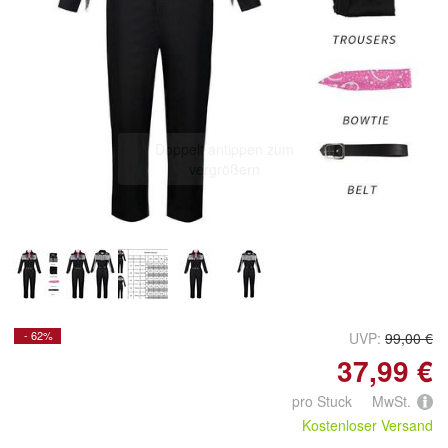
Doppelt antippen zum
vergrößern
- 62%
UVP:
99,00 €
37,99 €
pro Stuck MwSt.
Kostenloser Versand