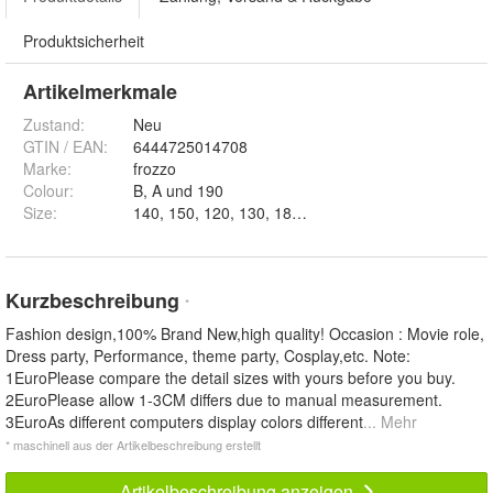
Produktsicherheit
Artikelmerkmale
Zustand:
Neu
GTIN / EAN:
6444725014708
Marke:
frozzo
Colour
:
B, A und 190
Size
:
140, 150, 120, 130, 180, 190, 1
Kurzbeschreibung
*
Fashion design,100% Brand New,high quality! Occasion : Movie role,
Dress party, Performance, theme party, Cosplay,etc. Note:
1EuroPlease compare the detail sizes with yours before you buy.
2EuroPlease allow 1-3CM differs due to manual measurement.
3EuroAs different computers display colors different
... Mehr
* maschinell aus der Artikelbeschreibung erstellt
Artikelbeschreibung anzeigen