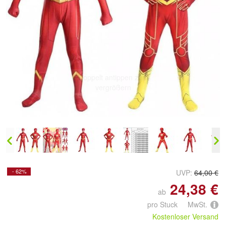
Doppelt antippen zum
vergrößern
- 62%
UVP:
64,00 €
24,38 €
ab
pro Stuck MwSt.
Kostenloser Versand