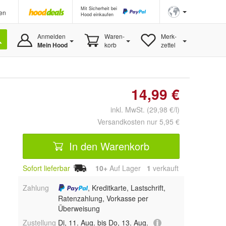
Mit Sicherheit bei
en
Hood einkaufen
Anmelden
Waren-
Merk-
Mein Hood
korb
zettel
14,99 €
inkl. MwSt. (29,98 €/l)
Versandkosten nur 5,95 €
In den Warenkorb
Sofort lieferbar
10+
Auf Lager
1
 verkauft
Zahlung
, Kreditkarte, Lastschrift,
Ratenzahlung, Vorkasse per
Überweisung
Zustellung
Di, 11. Aug. bis Do, 13. Aug.