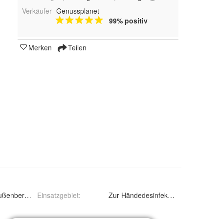
Verkäufer
Genussplanet
99% positiv
Merken
Teilen
ußenbereich
Einsatzgebiet
:
Zur Händedesinfektion