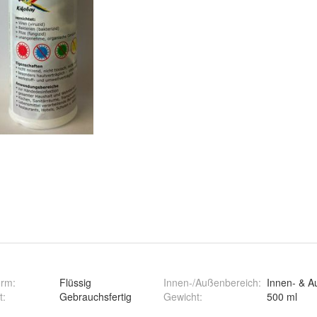
orm
:
Flüssig
Innen-/Außenbereich
:
Innen- & A
t
:
Gebrauchsfertig
Gewicht
:
500 ml