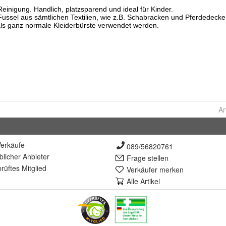
Ar
erkäufe
089/56820761
lich
er Anbieter
Frage stellen
rüft
es Mitglied
Verkäufer merken
Alle Artikel