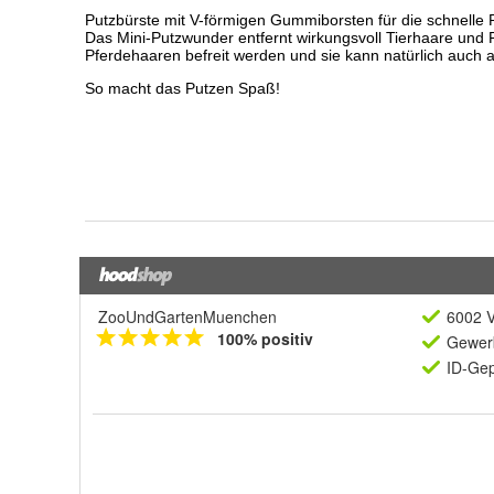
ZooUndGartenMuenchen
6002 V
100% positiv
Gewerb
ID-Gep