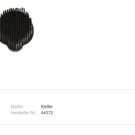
Marke:
Kieffer
Hersteller Nr.:
44372