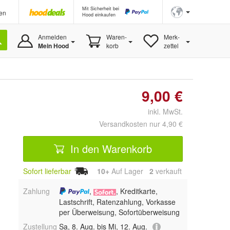
Mit Sicherheit bei
en
Hood einkaufen
Anmelden
Waren-
Merk-
Mein Hood
korb
zettel
9,00 €
inkl. MwSt.
Versandkosten nur 4,90 €
In den Warenkorb
Sofort lieferbar
10+
Auf Lager
2
 verkauft
Zahlung
,
, Kreditkarte,
Lastschrift, Ratenzahlung, Vorkasse
per Überweisung, Sofortüberweisung
Zustellung
Sa, 8. Aug. bis Mi, 12. Aug.