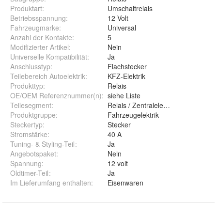
Produktart
:
Umschaltrelais
Betriebsspannung
:
12 Volt
Fahrzeugmarke
:
Universal
Anzahl der Kontakte
:
5
Modifizierter Artikel
:
Nein
Universelle Kompatibilität
:
Ja
Anschlusstyp
:
Flachstecker
Teilebereich Autoelektrik
:
KFZ-Elektrik
Produkttyp
:
Relais
OE/OEM Referenznummer(n)
:
siehe Liste
Teilesegment
:
Relais / Zentralelektrik
Produktgruppe
:
Fahrzeugelektrik
Steckertyp
:
Stecker
Stromstärke
:
40 A
Tuning- & Styling-Teil
:
Ja
Angebotspaket
:
Nein
Spannung
:
12 volt
Oldtimer-Teil
:
Ja
Im Lieferumfang enthalten
:
Eisenwaren