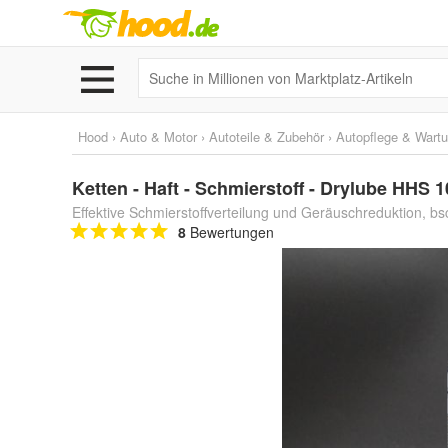
Hood
›
Auto & Motor
›
Autoteile & Zubehör
›
Autopflege & Wart
Ketten - Haft - Schmierstoff - Drylube HH
Effektive Schmierstoffverteilung und Geräuschreduktion, bs
8
Bewertungen