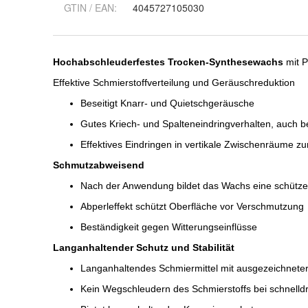
GTIN / EAN:
4045727105030