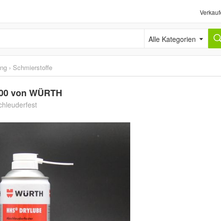
Verkauf
Alle Kategorien
ung
›
Schmierstoffe
S 100 von WÜRTH
chleuderfest