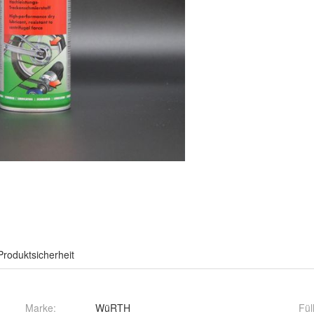
Produktsicherheit
Marke:
WüRTH
Fü