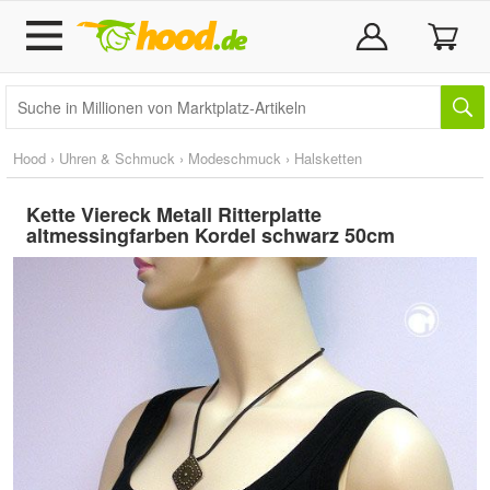
Hood
›
Uhren & Schmuck
›
Modeschmuck
›
Halsketten
Kette Viereck Metall Ritterplatte
altmessingfarben Kordel schwarz 50cm