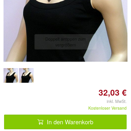
Doppelt antippen zum
vergrößern
32,03 €
inkl. MwSt.
Kostenloser Versand
In den Warenkorb