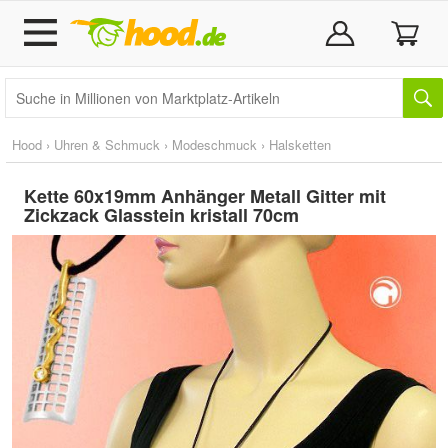
Hood
›
Uhren & Schmuck
›
Modeschmuck
›
Halsketten
Kette 60x19mm Anhänger Metall Gitter mit
Zickzack Glasstein kristall 70cm