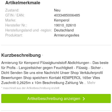
Artikelmerkmale
Zustand:
Neu
GTIN / EAN:
4033485006485
Marke:
Kemperol
Hersteller Nr.:
19010_02610
Herstellungsland und -region
:
Deutschland
Produktart
:
Armierungsvlies
Kurzbeschreibung
*
Armierung für Kemperol Flüssigkunststoff Abdichtungen - Das beste
für Profis - Langzeitsicher gegen Feuchtigkeit - Flüssig - Sicher -
Dicht Senden Sie uns eine Nachricht Unser Shop Verkäuferprofil
Bewertungen Shop speichern Kontakt KEMPEROL 165er Vlies
Zuschnitt 0,2625m x 10m Beschreibung Zahlung Ve
... Mehr
* maschinell aus der Artikelbeschreibung erstellt
Artikelbeschreibung anzeigen