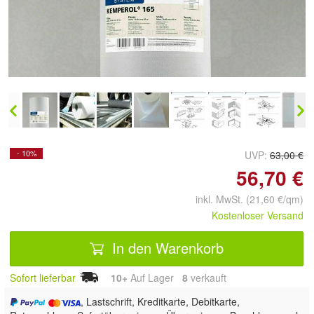
Doppelt antippen zum
vergrößern
- 10%
UVP:
63,00 €
56,70 €
inkl. MwSt. (21,60 €/qm)
Kostenloser Versand
In den Warenkorb
Sofort lieferbar
10+
Auf Lager
8
 verkauft
, Lastschrift, Kreditkarte, Debitkarte,