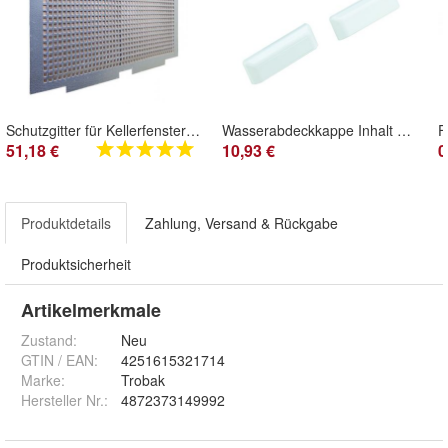
Schutzgitter für Kellerfenster mit Insektenschutz
Wasserabdeckkappe Inhalt 1 Paar
51,18 €
10,93 €
0
Produktdetails
Zahlung, Versand & Rückgabe
Produktsicherheit
Artikelmerkmale
Zustand:
Neu
GTIN / EAN:
4251615321714
Marke:
Trobak
Hersteller Nr.:
4872373149992