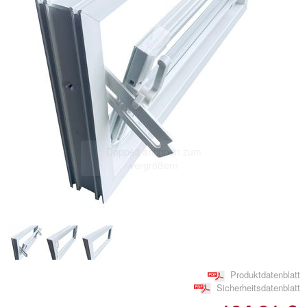
Doppelt antippen zum
vergrößern
Produktdatenblatt
Sicherheitsdatenblatt