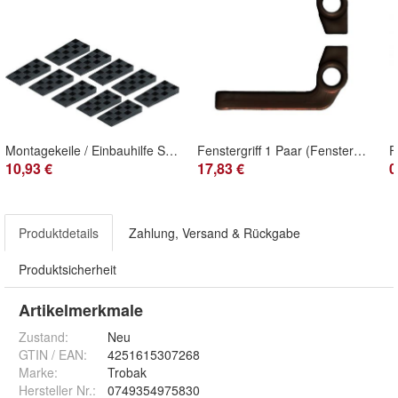
Montagekeile / Einbauhilfe Set mit 10 Stück
Fenstergriff 1 Paar (Fensterknebel)
10,93 €
17,83 €
0
Produktdetails
Zahlung, Versand & Rückgabe
Produktsicherheit
Artikelmerkmale
Zustand:
Neu
GTIN / EAN:
4251615307268
Marke:
Trobak
Hersteller Nr.:
0749354975830