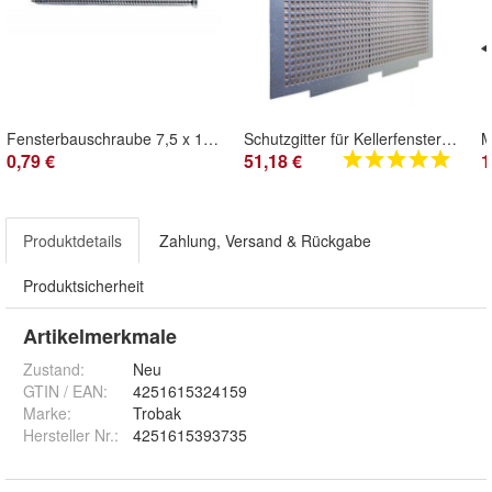
Fensterbauschraube 7,5 x 132 (T30)
Schutzgitter für Kellerfenster mit Insektenschutz
0,79 €
51,18 €
1
Produktdetails
Zahlung, Versand & Rückgabe
Produktsicherheit
Artikelmerkmale
Zustand:
Neu
GTIN / EAN:
4251615324159
Marke:
Trobak
Hersteller Nr.:
4251615393735