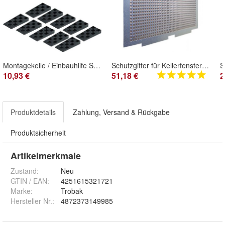
Montagekeile / Einbauhilfe Set mit 10 Stück
Schutzgitter für Kellerfenster mit Insektenschutz
10,93 €
51,18 €
2
Produktdetails
Zahlung, Versand & Rückgabe
Produktsicherheit
Artikelmerkmale
Zustand:
Neu
GTIN / EAN:
4251615321721
Marke:
Trobak
Hersteller Nr.:
4872373149985