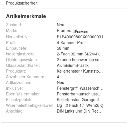
Produktsicherheit
Artikelmerkmale
Zustand:
Neu
Marke:
Framex
Hersteller Nr.:
F1F40000800X09000031
Profil
:
4-Kammer-Profil
Einbautiefe
:
58 mm
Isolierglasbreite
:
2-Fach 32 mm (4/24/4)mm
Dichtungssystem
:
2 runde hochwertige schwarze Dichtu
Glasabstandhalter
:
Aluminium\Plastik
Produktart
:
Kellerfenster / Kunststofffenster
Anzahl der Kammern
:
4
Artikelzustand
:
Neu
Inklusive
:
Fenstergriff, Wasserschlitzkappen
Ebenfalls enthalten
:
Fensterbankanschlussprofil
Einsatzgebiete
:
Kellerfenster, Garagenfenster, Neben
Waermeleitfaehigkeitswert
:
Ug - 2 Fach 1,1 W/(m2/K)
Anschlag
:
DIN Links und DIN Rechts